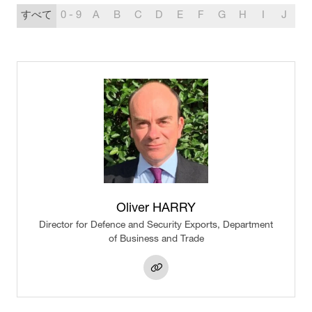
すべて
0 - 9
A
B
C
D
E
F
G
H
I
J
K
Oliver HARRY
Director for Defence and Security Exports,
Department
of Business and Trade