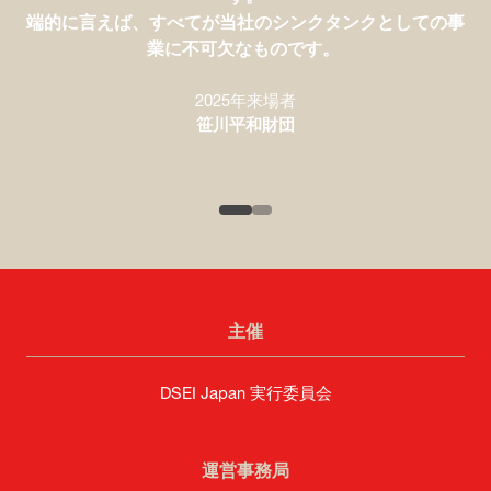
国際展開を目指す当社にとって弾みとなりました。
端的に言えば、すべてが当社のシンクタンクとしての事
また、海外での関係構築により、
業に不可欠なものです。
当社から新鮮なアイディアを議論の場にもたらし、
業界に新たな見地を提供することができます。
2025年来場者
2025年出展者
笹川平和財団
SAAB
2025年出展者
富士通株式会社
主催
DSEI Japan 実行委員会
運営事務局