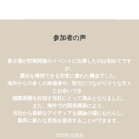
参加者の声
富士通が防衛関連のイベントに出展したのは初めてです
が、
最先端の防衛装備品、技術、コンセプトについて知るこ
露出を獲得できる非常に優れた機会でした。
とができるイベントです。
海外からの多くの来場者や、取引につながりそうな方々
中には戦略を検討する際に非常に重要なものもありま
とお会いでき、
す。
国際展開を目指す当社にとって弾みとなりました。
端的に言えば、すべてが当社のシンクタンクとしての事
また、海外での関係構築により、
業に不可欠なものです。
当社から新鮮なアイディアを議論の場にもたらし、
業界に新たな見地を提供することができます。
2025年来場者
2025年出展者
笹川平和財団
SAAB
2025年出展者