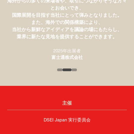
海外からの多くの来場者や、取引につながりそうな方々
中には戦略を検討する際に非常に重要なものもありま
とお会いでき、
す。
国際展開を目指す当社にとって弾みとなりました。
端的に言えば、すべてが当社のシンクタンクとしての事
また、海外での関係構築により、
業に不可欠なものです。
当社から新鮮なアイディアを議論の場にもたらし、
業界に新たな見地を提供することができます。
2025年来場者
2025年出展者
笹川平和財団
SAAB
2025年出展者
富士通株式会社
主催
DSEI Japan 実行委員会