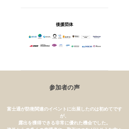
DSEI Japan 2025は、防衛当局や国防軍のリ
ーダー、業界関係者、新たな顧客やパートナ
ーと出会うことができる唯一のプラットフォ
後援団体
ームです。
出展者のプレゼンスを高め、国際的な防衛・
安全保障コミュニティの中で新たなビジネス
機会を提供します。
詳しく見る
(OPENS
IN
A
NEW
TAB)
参加者の声
富士通が防衛関連のイベントに出展したのは初めてです
が、
最先端の防衛装備品、技術、コンセプトについて知るこ
露出を獲得できる非常に優れた機会でした。
とができるイベントです。