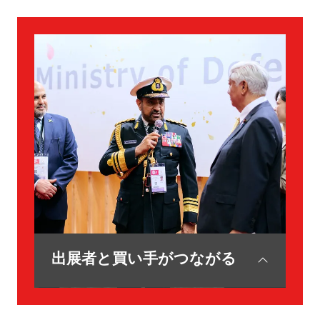
DSEI Japanには、国内外の多様な企業が出展
し、航空、陸上分野における最先端技術を紹
介します。
さらに、日本のスタートアップや新興中小企
業も参加し、革新的なソリューションと新た
な技術を発信します。
詳しく見る
(OPENS
IN
A
NEW
TAB)
出展者と買い手がつながる