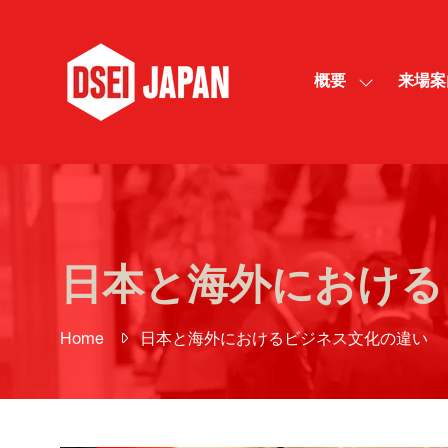
概要
来場案
SHOW
SUBMENU
FOR:
概
要
日本と海外における
Home
日本と海外におけるビジネス文化の違い