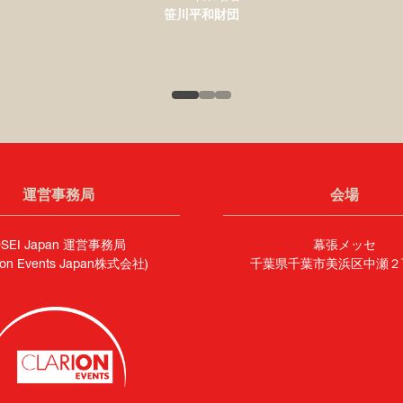
笹川平和財団
2025年出展者
SAAB
2025年出展者
富士通株式会社
運営事務局
会場
SEI Japan 運営事務局
幕張メッセ
rion Events Japan株式会社)
千葉県千葉市美浜区中瀬２