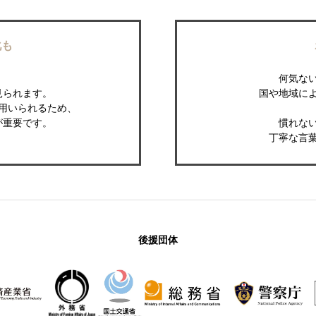
化も
何気な
見られます。
国や地域に
用いられるため、
が重要です。
慣れな
丁寧な言
後援団体