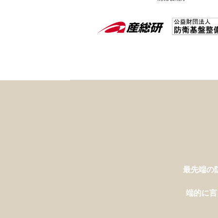
最先端の
海外
端的に言