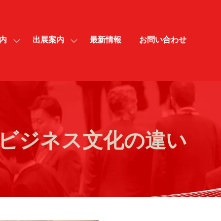
内
出展案内
最新情報
お問い合わせ
SHOW
SHOW
SUBMENU
SUBMENU
FOR:
FOR:
来
出
場
展
案
案
内
内
ビジネス文化の違い