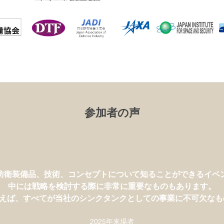
参加者の声
富士通が防衛関連のイベントに出展したのは初めてですが、
露出を獲得できる非常に優れた機会でした。
防衛装備品、技術、コンセプトについて知ることができるイベ
からの多くの来場者や、取引につながりそうな方々とお会いで
中には戦略を検討する際に非常に重要なものもあります。
国際展開を目指す当社にとって弾みとなりました。
えば、すべてが当社のシンクタンクとしての事業に不可欠な
また、海外での関係構築により、
当社から新鮮なアイディアを議論の場にもたらし、
2025年来場者
業界に新たな見地を提供することができます。