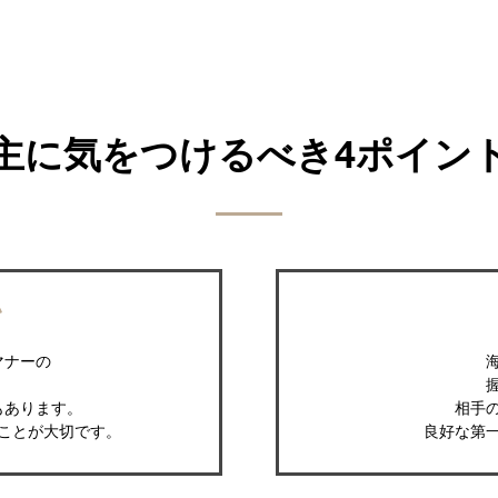
主に気をつけるべき4ポイン
い
マナーの
もあります。
相手
ことが大切です。
良好な第