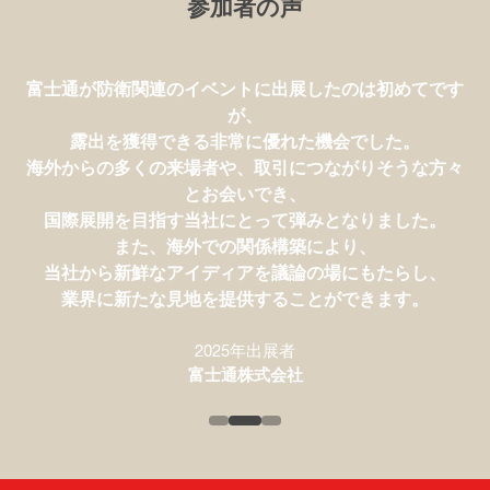
参加者の声
富士通が防衛関連のイベントに出展したのは初めてです
が、
最先端の防衛装備品、技術、コンセプトについて知るこ
露出を獲得できる非常に優れた機会でした。
とができるイベントです。
海外からの多くの来場者や、取引につながりそうな方々
中には戦略を検討する際に非常に重要なものもありま
とお会いでき、
す。
国際展開を目指す当社にとって弾みとなりました。
端的に言えば、すべてが当社のシンクタンクとしての事
また、海外での関係構築により、
業に不可欠なものです。
当社から新鮮なアイディアを議論の場にもたらし、
業界に新たな見地を提供することができます。
2025年来場者
2025年出展者
笹川平和財団
SAAB
2025年出展者
富士通株式会社