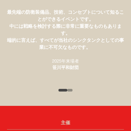
富士通が防衛関連のイベントに出展したのは初めてです
が、
最先端の防衛装備品、技術、コンセプトについて知るこ
露出を獲得できる非常に優れた機会でした。
とができるイベントです。
海外からの多くの来場者や、取引につながりそうな方々
中には戦略を検討する際に非常に重要なものもありま
とお会いでき、
す。
国際展開を目指す当社にとって弾みとなりました。
端的に言えば、すべてが当社のシンクタンクとしての事
また、海外での関係構築により、
業に不可欠なものです。
当社から新鮮なアイディアを議論の場にもたらし、
業界に新たな見地を提供することができます。
2025年来場者
2025年出展者
笹川平和財団
SAAB
2025年出展者
富士通株式会社
主催