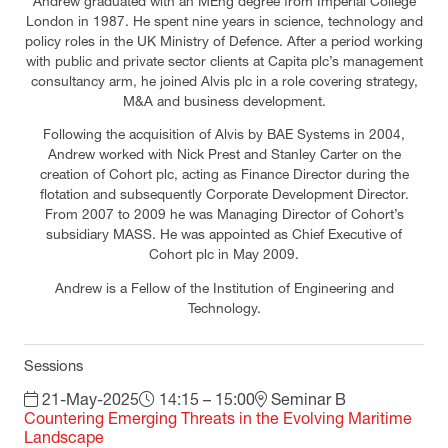
Andrew graduated with an MEng degree from Imperial College
London in 1987. He spent nine years in science, technology and
policy roles in the UK Ministry of Defence. After a period working
with public and private sector clients at Capita plc’s management
consultancy arm, he joined Alvis plc in a role covering strategy,
M&A and business development.
Following the acquisition of Alvis by BAE Systems in 2004,
Andrew worked with Nick Prest and Stanley Carter on the
creation of Cohort plc, acting as Finance Director during the
flotation and subsequently Corporate Development Director.
From 2007 to 2009 he was Managing Director of Cohort’s
subsidiary MASS. He was appointed as Chief Executive of
Cohort plc in May 2009.
Andrew is a Fellow of the Institution of Engineering and
Technology.
Sessions
21-May-2025
14:15 – 15:00
Seminar B
Countering Emerging Threats in the Evolving Maritime
Landscape